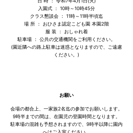
日 時 ： 令和7年4月1日(火)
入園式 ： 10時～10時45分
クラス懇談会 ： 11時～11時半頃迄
場 所 ： おひさま認定こども園 本園2階
服 装 ： おしゃれ着
駐車場 ： 公共の交通機関をご利用ください。
(園近隣への路上駐車は迷惑となりますので、ご遠慮
ください。)
お願い
会場の都合上、一家族2名迄の参加でお願いします。
9時半までの間は、在園児の登園時間となります。
駐車場の混雑も予想されますので、9時半以降に園内
へはご入室ください。