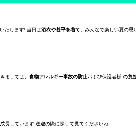
いたします! 当日は
浴衣や甚平を着て
、みんなで楽しい夏の思
きましては、
食物アレルギー事故の防止
および保護者様 の
負
に成長しています 送迎の際に探して見てくださいね。